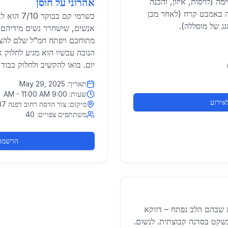
 נשימה (לויסות, איזון, והכנה
אהרוני על חוסן
ה באמבט קרח (לאחר מכן
כשרמי קם ב
ג של מוסללה).
אנשים, שישחרר נשים מידיהם 
מתוחכם ויפתח חמ”ל שלם להצל
הנובה עכשיו הוא מגיע לחלוק 
יום. בואו להקשיב ולחלוק כבוד 
תאריך:
May 29, 2025
שעות:
9:00 AM - 11:00 AM
אירוע
מיקום:
צור הדסה רחוב דפנה 137
משתתפים צפויים:
40
הרשמה 
ם שבהם הלב נפתח – דווקא
שקט בסדנה קבוצתית. לנשום.