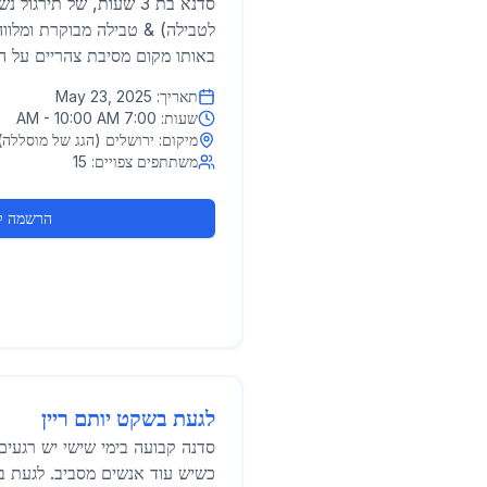
סדנא בת 3 שעות, של תירגול
לטבילה) & טבילה מבוקרת ומלוו
באותו מקום מסיבת צהריים על הג
תאריך:
May 23, 2025
שעות:
7:00 AM - 10:00 AM
מיקום:
ירושלים (הגג של מוסללה)
משתתפים צפויים:
15
הרשמה ל
לגעת בשקט יותם ריין
סדנה קבועה בימי שישי יש רגעי
כשיש עוד אנשים מסביב. לגעת ב