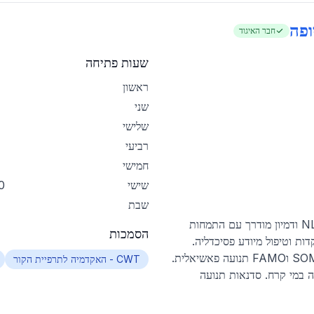
ופה
חבר האיגוד
שעות פתיחה
ראשון
שני
שלישי
רביעי
חמישי
שישי
1:30
שבת
קליניקת טיפול גופ-נפש-מיינד. - מאסטר NLP ודמיון מודרך עם התמחות
הסמכות
ם ונוער, מוסמכת SE, התמקדות וטיפול מיודע פסיכדליה.
מדריכת CWT טבילה במי קרח, נשימת SOMA וFAMO תנועה פאשיאלית.
CWT - האקדמיה לתרפיית הקור
ה במי קרח. סדנאות תנועה