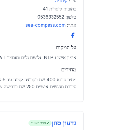
עיר:
קיסריה
כתובת:
קיסרית 41
טלפון:
0536332552
אתר:
sea-compass.com
על המקום
אימון אישי ו NLP, גלישת גלים ומוסמך CWT. צרו קשר למידע נוסף.
מחירים
סידרת מפגשים אישיים 250 שח ברכישה של 10 מפגשים מראש.
גדעון סוזן
חבר האיגוד