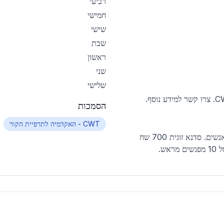
רביעי
חמישי
שישי
שבת
ראשון
שני
שלישי
הסמכות
CWT - האקדמיה לתרפיית הקור
מחיר סדנא 400 שח בקבוצה קטנה עד 6 אנשים. סדנא זוגית 700 שח